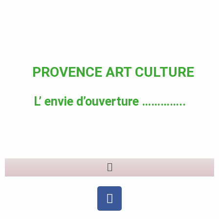
Aller
au
contenu
PROVENCE ART CULTURE
L’ envie d’ouverture …………..